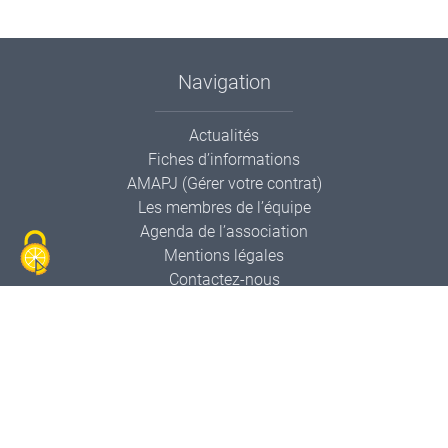
Navigation
Actualités
Fiches d’informations
AMAPJ (Gérer votre contrat)
Les membres de l’équipe
Agenda de l’association
Mentions légales
Contactez-nous
Informations de contact
AMAPP Le Panier Pollien
Mairie
1 place le la libération
21320 Pouilly-En-Auxois